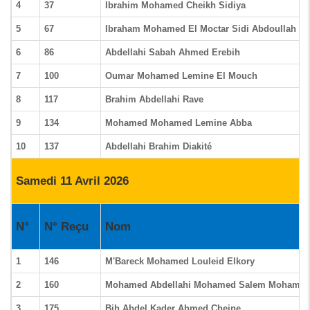
4
37
Ibrahim Mohamed Cheikh Sidiya
5
67
Ibraham Mohamed El Moctar Sidi Abdoullah
6
86
Abdellahi Sabah Ahmed Erebih
7
100
Oumar Mohamed Lemine El Mouch
8
117
Brahim Abdellahi Rave
9
134
Mohamed Mohamed Lemine Abba
10
137
Abdellahi Brahim Diakité
Samedi 11 Avril 2026
N°
N° Reçu
Nom
1
146
M'Bareck Mohamed Louleid Elkory
2
160
Mohamed Abdellahi Mohamed Salem Mohamed
3
175
Bih Abdel Kader Ahmed Cheine