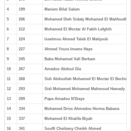
4
199
Mariem Bilal Salem
5
206
Mohamed Dieh Sidaty Mohamed El Mahfoudh
6
212
Mohamed El Moctar Al Fakih Lefghih
7
224
Isselmou Ahmed Taleb El Mahjoub
8
227
Ahmed Youra Imame Haye
9
245
Baba Mohamed Vall Berkam
10
267
Amadou Abdoul Dia
11
268
Sidi Abdoullah Mohamed El Moctar El Bechir
12
293
Sidi Mohamed Mohamed Mahmoud Hamady
13
299
Papa Amadou N'Diaye
14
334
Mohamed Driss Ahmedou Horma Babana
15
337
Mohamed El Khalifa Biyah
16
341
Souffi Cheibany Cheikh Ahmed